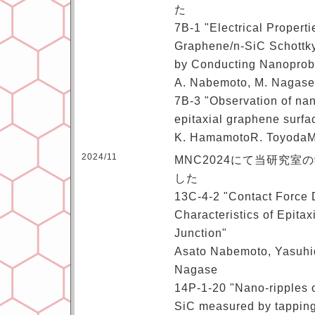
た
7B-1 "Electrical Properti
Graphene/n-SiC Schottk
by Conducting Nanoprob
A. Nabemoto, M. Nagase
7B-3 "Observation of nan
epitaxial graphene surfa
K. HamamotoR. ToyodaM
2024/11
MNC2024にて当研究
した
13C-4-2 "Contact Force
Characteristics of Epita
Junction"
Asato Nabemoto, Yasuh
Nagase
14P-1-20 "Nano-ripples o
SiC measured by tappin