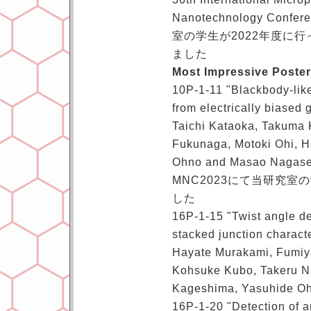
Nanotechnology Conf
室の学生が2022年度に
ました
Most Impressive Poste
10P-1-11 "Blackbody-like
from electrically biased
Taichi Kataoka, Takuma
Fukunaga, Motoki Ohi, 
Ohno and Masao Nagas
MNC2023にて当研究
した
16P-1-15 "Twist angle d
stacked junction characte
Hayate Murakami, Fumiy
Kohsuke Kubo, Takeru N
Kageshima, Yasuhide O
16P-1-20 "Detection of a