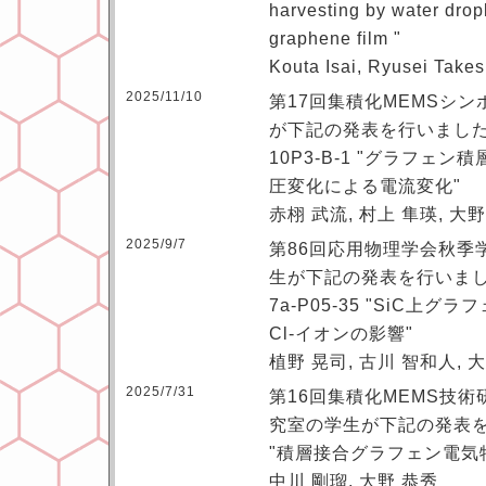
harvesting by water dropl
graphene film "
Kouta Isai, Ryusei Take
2025/11/10
第17回集積化MEMSシ
が下記の発表を行いまし
10P3-B-1 "グラフェ
圧変化による電流変化"
赤栩 武流, 村上 隼瑛, 大野
2025/9/7
第86回応用物理学会秋季
生が下記の発表を行いま
7a-P05-35 "SiC上グ
Cl-イオンの影響"
植野 晃司, 古川 智和人, 
2025/7/31
第16回集積化MEMS技
究室の学生が下記の発表
"積層接合グラフェン電気
中川 剛瑠, 大野 恭秀