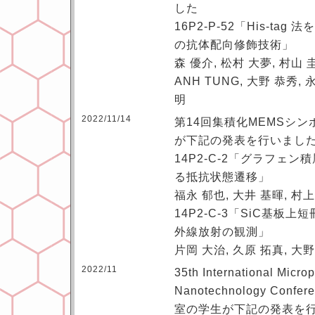
した
16P2-P-52「His-tag
の抗体配向修飾技術」
森 優介, 松村 大夢, 村山 
ANH TUNG, 大野 恭秀, 
明
2022/11/14
第14回集積化MEMSシ
が下記の発表を行いまし
14P2-C-2「グラフェ
る抵抗状態遷移」
福永 郁也, 大井 基暉, 村上
14P2-C-3「SiC基板
外線放射の観測」
片岡 大治, 久原 拓真, 大野
2022/11
35th International Micro
Nanotechnology Conf
室の学生が下記の発表を