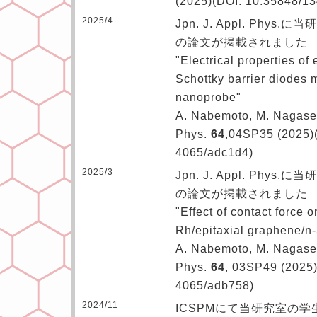
(2025)(DOI: 10.35848/1
2025/4
Jpn. J. Appl. Ph
の論文が掲載されました
"Electrical properties of
Schottky barrier diodes
nanoprobe"
A. Nabemoto, M. Nagase, 
Phys.
64
,04SP35 (2025)
4065/adc1d4)
2025/3
Jpn. J. Appl. Ph
の論文が掲載されました
"Effect of contact force o
Rh/epitaxial graphene/n
A. Nabemoto, M. Nagase, 
Phys.
64
, 03SP49 (2025)
4065/adb758)
2024/11
ICSPMにて当研究室の