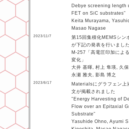
Debye screening length 
FET on SiC substrates"
Keita Murayama, Yasuhid
Masao Nagase
2023/11/7
第15回集積化MEMSシ
が下記の発表を行いまし
M-257「高電圧印加に
変化」
大井 基暉, 村上 隼瑛, 久保
永瀬 雅夫, 影島 博之
2023/6/17
Materialsにグラフェ
文が掲載されました
"Energy Harvesting of D
Flow over an Epitaxial 
Substrate"
Yasuhide Ohno, Ayumi S
Kinoshita, Masao Nagase