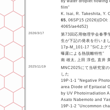
by water droplet flowing
film"
K. Isai, R. Takeshita, Y. 
65
, 06SP15 (2026)(DOI:
4065/ae4d52)
2026/3/17
第73回応用物理学会春季
生が下記の発表を行いま
17p-M_101-17 "S
曝露による熱脱離特性"
南 雄太, 上田 淳也, 直井 
2025/11/19
MNC2025にて当研究
した
19P-1-1 "Negative Photo
area Diode of Epitaxial
by UV Photoirradiation 
Asato Nabemoto and Ya
19P-1-2 "Uncommon chara