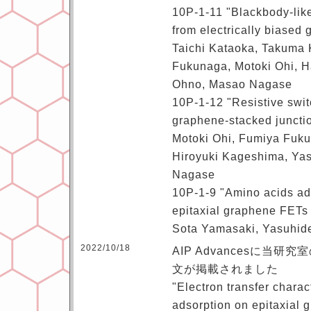
10P-1-11 "Blackbody-like
from electrically biased
Taichi Kataoka, Takuma
Fukunaga, Motoki Ohi, 
Ohno, Masao Nagase
10P-1-12 "Resistive swit
graphene-stacked juncti
Motoki Ohi, Fumiya Fuk
Hiroyuki Kageshima, Ya
Nagase
10P-1-9 "Amino acids ads
epitaxial graphene FETs
Sota Yamasaki, Yasuhi
2022/10/18
AIP Advancesに当
文が掲載されました
"Electron transfer charac
adsorption on epitaxial