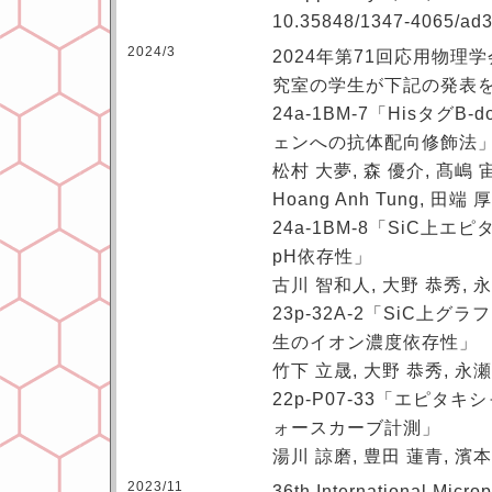
10.35848/1347-4065/ad3
2024/3
2024年第71回応用物理
究室の学生が下記の発表
24a-1BM-7「HisタグB
ェンへの抗体配向修飾法
松村 大夢, 森 優介, 髙嶋 宙
Hoang Anh Tung, 田端
24a-1BM-8「SiC上
pH依存性」
古川 智和人, 大野 恭秀, 
23p-32A-2「SiC上
生のイオン濃度依存性」
竹下 立晟, 大野 恭秀, 永
22p-P07-33「エピタ
ォースカーブ計測」
湯川 諒磨, 豊田 蓮青, 濱本
2023/11
36th International Micro