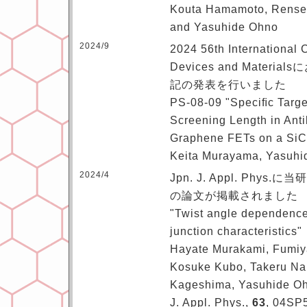
Kouta Hamamoto, Rense
and Yasuhide Ohno
2024/9
2024 56th International 
Devices and Mater
記の発表を行いました
PS-08-09 "Speciﬁc Targ
Screening Length in Ant
Graphene FETs on a SiC 
Keita Murayama, Yasuh
2024/4
Jpn. J. Appl. Ph
の論文が掲載されました
"Twist angle dependence
junction characteristics"
Hayate Murakami, Fumiy
Kosuke Kubo, Takeru Na
Kageshima, Yasuhide Oh
J. Appl. Phys.,
63
, 04SP5