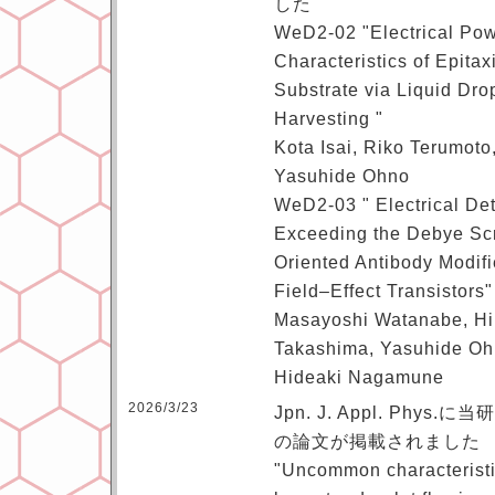
した
WeD2-02 "Electrical Pow
Characteristics of Epita
Substrate via Liquid Dro
Harvesting "
Kota Isai, Riko Terumoto
Yasuhide Ohno
WeD2-03 " Electrical Det
Exceeding the Debye Sc
Oriented Antibody Modif
Field–Effect Transistors"
Masayoshi Watanabe, Hi
Takashima, Yasuhide Ohn
Hideaki Nagamune
2026/3/23
Jpn. J. Appl. Ph
の論文が掲載されました
"Uncommon characteristi